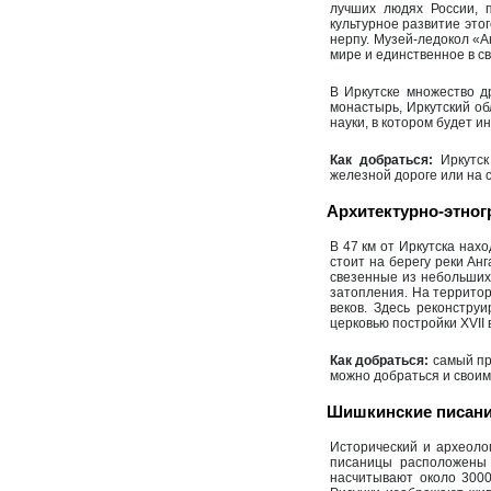
лучших людях России, 
культурное развитие это
нерпу. Музей-ледокол «А
мире и единственное в с
В Иркутске множество д
монастырь, Иркутский о
науки, в котором будет и
Как добраться:
Иркутс
железной дороге или на 
Архитектурно-этно
В 47 км от Иркутска нах
стоит на берегу реки Ан
свезенные из небольших 
затопления. На территор
веков. Здесь реконстру
церковью постройки XVII
Как добраться:
самый пр
можно добраться и своим 
Шишкинские писан
Исторический и археоло
писаницы расположены 
насчитывают около 3000