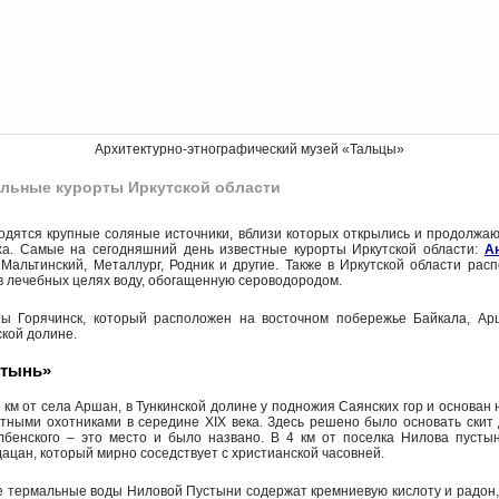
Архитектурно-этнографический музей «Тальцы»
льные курорты Иркутской области
ходятся крупные соляные источники, вблизи которых открылись и продолжаю
ха. Самые на сегодняшний день известные курорты Иркутской области:
А
 Мальтинский, Металлург, Родник и другие. Также в Иркутской области рас
в лечебных целях воду, обогащенную сероводородом.
ты Горячинск, который расположен на восточном побережье Байкала, А
ской долине.
стынь»
 км от села Аршан, в Тункинской долине у подножия Саянских гор и основан 
тными охотниками в середине XIX века. Здесь решено было основать скит 
бенского – это место и было названо. В 4 км от поселка Нилова пустын
ацан, который мирно соседствует с христианской часовней.
термальные воды Ниловой Пустыни содержат кремниевую кислоту и радон, 