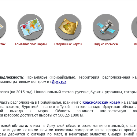
надлежность:
Приангарье (Прибайкалье). Территория, расположенная на
дминистративным центром в г.
Иркутск
.
ловек (на 2015 год). Национальный состав: русские, буряты, украинцы, татары
ласть расположена в Прибайкалье, граничит с
Красноярским краем
на запад
на востоке, Бурятией – на юге и Тувой – на юго-западе. Иркутская област
й выхода к морю. Область занимает юго-восточную част
жи которого достигают высоты от 500 до 1000 м.
тской области:
климат в Иркутской области резко-континентальный, с зат
м, хотя даже летними ночами возможны заморозки из-за прорыва арктиче
озы держатся с октября по март, в некоторых областях Сибири зимой 