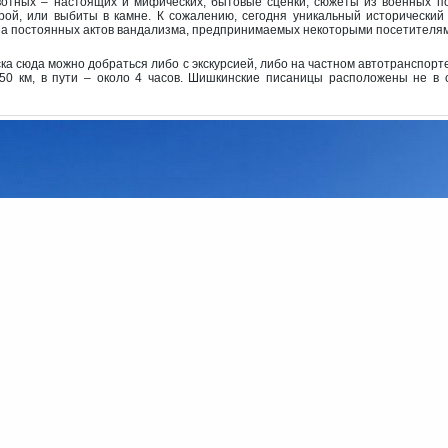
отных – настоящих и мифических, бытовые сценки, сюжеты из военных по
рой, или выбиты в камне. К сожалению, сегодня уникальный исторический
за постоянных актов вандализма, предпринимаемых некоторыми посетителям
ска сюда можно добраться либо с экскурсией, либо на частном автотранспорт
250 км, в пути – около 4 часов. Шишкинские писаницы расположены не в с