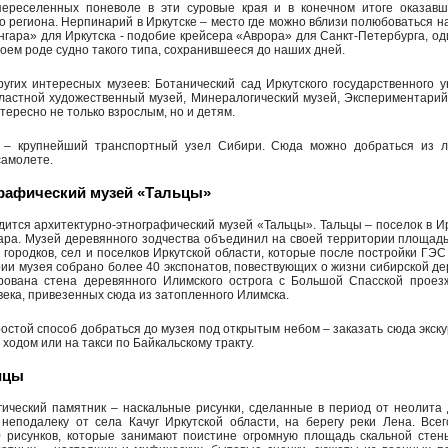
переселенных поневоле в эти суровые края и в конечном итоге оказав
го региона. Нерпинарий в Иркутске – место где можно вблизи полюбоваться н
нгара» для Иркутска - подобие крейсера «Аврора» для Санкт-Петербурга, од
воем роде судно такого типа, сохранившееся до наших дней.
ругих интересных музеев: Ботанический сад Иркутского государственного у
бластной художественный музей, Минералогический музей, Экспериментари
нтересно не только взрослым, но и детям.
к – крупнейший транспортный узел Сибири. Сюда можно добраться из л
самолете.
графический музей «Тальцы»
одится архитектурно-этнографический музей «Тальцы». Тальцы – поселок в И
гара. Музей деревянного зодчества объединил на своей территории площадь
городков, сел и поселков Иркутской области, которые после постройки ГЭС
ии музея собрано более 40 экспонатов, повествующих о жизни сибирской дер
ирована стена деревянного Илимского острога с Большой Спасской прое
 века, привезенных сюда из затопленного Илимска.
остой способ добраться до музея под открытым небом – заказать сюда экску
ходом или на такси по Байкальскому тракту.
ицы
гический памятник – наскальные рисунки, сделанные в период от неолита 
неподалеку от села Качуг Иркутской области, на берегу реки Лена. Все
 рисунков, которые занимают поистине огромную площадь скальной стен