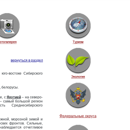
вернуться в раздел
 юго-востоке Сибирского
, белорусы.
е, с
Якутией
– на северо-
ь – самый большой регион
ь Среднесибирского
Федеральные округа
яжной, морозной зимой и
ских фронтов. Сильные,
наблюдается отчетливое