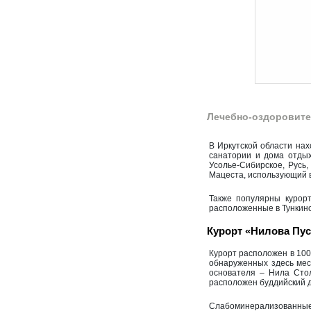
Лечебно-оздоровите
В Иркутской области на
санатории и дома отды
Усолье-Сибирское, Русь,
Мацеста, использующий 
Также популярны курор
расположенные в Тункин
Курорт «Нилова Пу
Курорт расположен в 100
обнаруженных здесь мес
основателя – Нила Стол
расположен буддийский д
Слабоминерализованные 