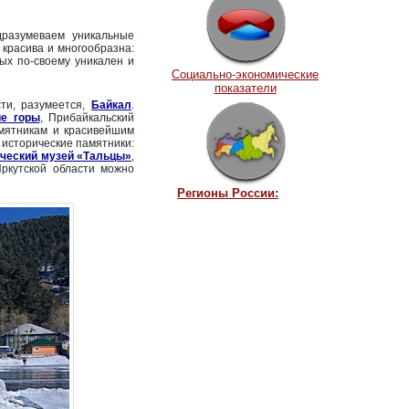
дразумеваем уникальные
 красива и многообразна:
ых по-своему уникален и
Социально-экономические
показатели
сти, разумеется,
Байкал
.
ие горы
, Прибайкальский
мятникам и красивейшим
 исторические памятники:
ический музей «Тальцы»
,
Иркутской области можно
Регионы России: