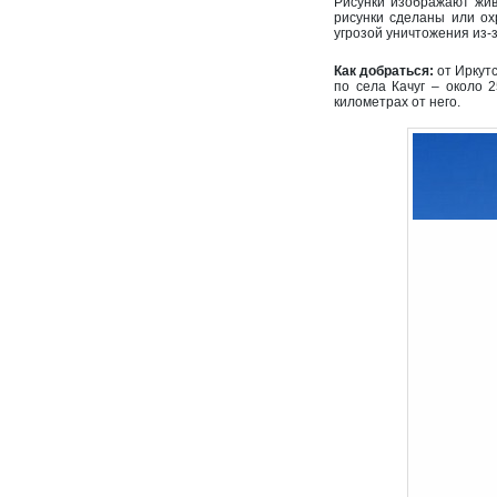
Рисунки изображают жив
рисунки сделаны или ох
угрозой уничтожения из-
Как добраться:
от Иркут
по села Качуг – около 
километрах от него.