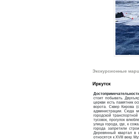
Экскурсионные марш
Иркутск
Достопримечательности
стоит побывать. Двухъя
церкви есть памятник о
ворота. Сквер Кирова 
администрации. Сюда м
городской транспортной
тусовок, прогулок влюбл
улица города, где, к со
города запретили стро
Деревянный квартал в 
относятся к XVIII веку.