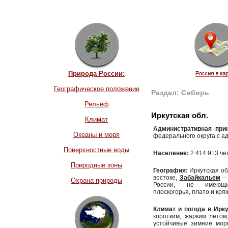
Природа России:
Географическое положение
Раздел: Сибирь
Рельеф
Иркутская обл.
Климат
Административная при
Океаны и моря
федерального округа с а
Поверхностные воды
Население:
2 414 913 че
Природные зоны
География:
Иркутская об
востоке,
Забайкальем
– 
Охрана природы
России, не имеющи
плоскогорья, плато и кря
Климат и погода в Ирку
коротким, жарким лето
устойчивые зимние мор