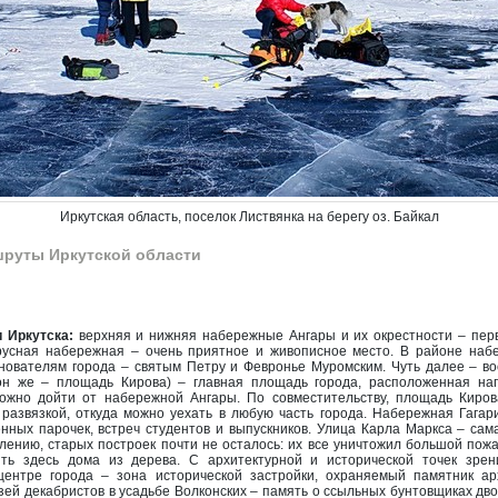
Иркутская область, поселок Листвянка на берегу оз. Байкал
руты Иркутской области
 Иркутска:
верхняя и нижняя набережные Ангары и их окрестности – перво
русная набережная – очень приятное и живописное место. В районе наб
снователям города – святым Петру и Февронье Муромским. Чуть далее – в
(он же – площадь Кирова) – главная площадь города, расположенная нап
ожно дойти от набережной Ангары. По совместительству, площадь Киров
 развязкой, откуда можно уехать в любую часть города. Набережная Гага
енных парочек, встреч студентов и выпускников. Улица Карла Маркса – са
жалению, старых построек почти не осталось: их все уничтожил большой пожа
ить здесь дома из дерева. С архитектурной и исторической точек зрен
центре города – зона исторической застройки, охраняемый памятник арх
 Музей декабристов в усадьбе Волконских – память о ссыльных бунтовщиках дв