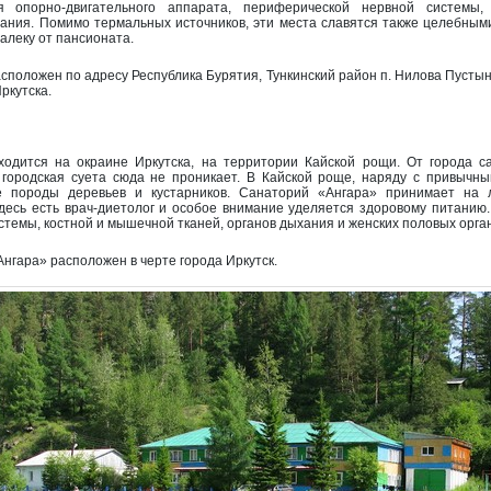
я опорно-двигательного аппарата, периферической нервной системы,
ания. Помимо термальных источников, эти места славятся также целебным
алеку от пансионата.
сположен по адресу Республика Бурятия, Тункинский район п. Нилова Пусты
ркутска.
одится на окраине Иркутска, на территории Кайской рощи. От города с
 городская суета сюда не проникает. В Кайской роще, наряду с привычн
е породы деревьев и кустарников. Санаторий «Ангара» принимает на 
Здесь есть врач-диетолог и особое внимание уделяется здоровому питанию
истемы, костной и мышечной тканей, органов дыхания и женских половых орга
нгара» расположен в черте города Иркутск.