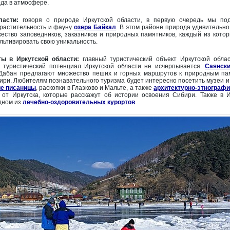
да в атмосфере.
ласти:
говоря о природе Иркутской области, в первую очередь мы по
растительность и фауну
озера Байкал
. В этом районе природа удивительно
ество заповедников, заказников и природных памятников, каждый из котор
ультивировать свою уникальность.
ты в Иркутской области:
главный туристический объект Иркутской обла
 туристический потенциал Иркутской области не исчерпывается:
Саянск
-Дабан предлагают множество пеших и горных маршрутов к природным па
ри. Любителям познавательного туризма будет интересно посетить музеи и
е писаницы
, раскопки в Глазково и Мальте, а также
архитектурно-этнограф
от Иркутска, которые расскажут об истории освоения Сибири. Также в 
дном из
лечебно-оздоровительных курортов
.