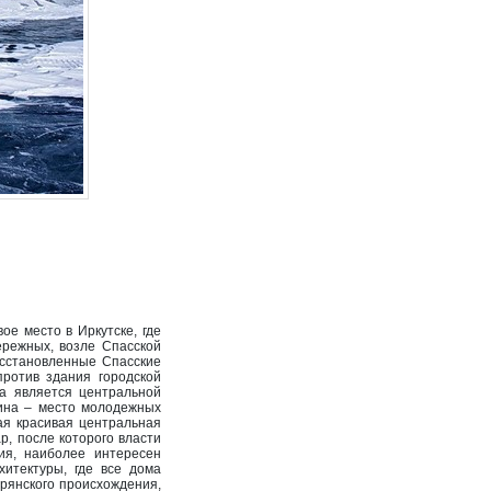
е место в Иркутске, где
ережных, возле Спасской
осстановленные Спасские
ротив здания городской
а является центральной
рина – место молодежных
мая красивая центральная
р, после которого власти
ия, наиболее интересен
итектуры, где все дома
орянского происхождения,