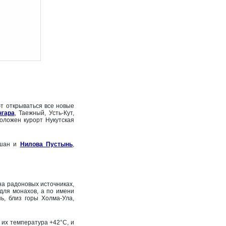
т открываться все новые
нгара
, Таежный, Усть-Кут,
положен курорт Нукутская
ршан и
Нилова Пустынь
,
на радоновых источниках,
для монахов, а по имени
ь, близ горы Холма-Ула,
их температура +42°С, и