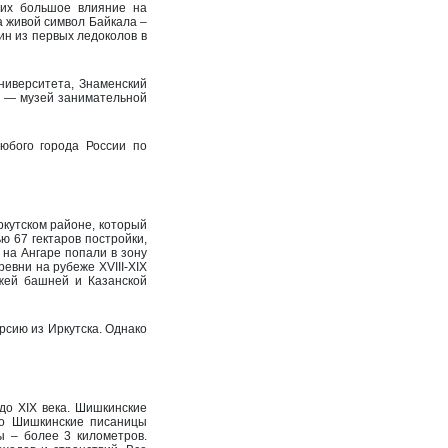
ших большое влияние на
а живой символ Байкала –
ин из первых ледоколов в
ниверситета, Знаменский
й — музей занимательной
юбого города России по
ркутском районе, который
ю 67 гектаров постройки,
 на Ангаре попали в зону
евни на рубеже XVIII-XIX
зжей башней и Казанской
рсию из Иркутска. Однако
до XIX века. Шишкинские
го Шишкинские писаницы
ы – более 3 километров.