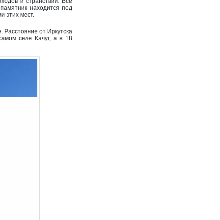
ходов и странствий. Все
 памятник находится под
и этих мест.
е. Расстояние от Иркутска
амом селе Качуг, а в 18